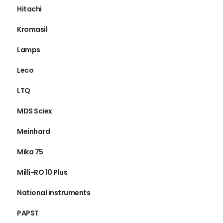
Hitachi
Kromasil
Lamps
Leco
LTQ
MDS Sciex
Meinhard
Mika 75
Milli-RO 10 Plus
National instruments
PAPST