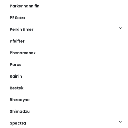
Parker hannifin
PE Sciex
Perkin Elmer
Pfeiffer
Phenomenex
Poros
Rainin
Restek
Rheodyne
Shimadzu
Spectra